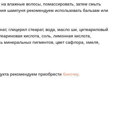
 на влажные волосы, помассировать, затем смыть
ния шампуня рекомендуем использовать бальзам или
нат, глицерил стеарат, вода, масло ши, цетеариловый
стеариновая кислота, соль, лимонная кислота,
сь минеральных пигментов, цвет сафлора, хмеля,
одукта рекомендуем приобрести
баночку
.