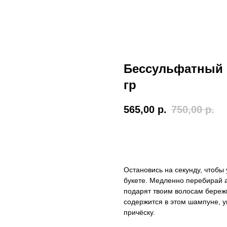
Бессульфатный 
гр
565,00
р.
750,00
р.
Забронировать товар
Остановись на секунду, чтобы 
букете. Медленно перебирай 
подарят твоим волосам береж
содержится в этом шампуне, 
причёску.