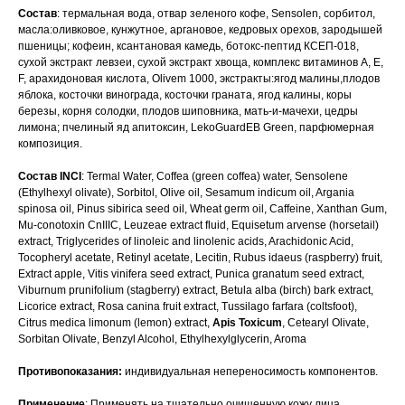
Состав
: термальная вода, отвар зеленого кофе, Sensolen, сорбитол,
масла:оливковое, кунжутное, аргановое, кедровых орехов, зародышей
пшеницы; кофеин, ксантановая камедь, ботокс-пептид КСЕП-018,
сухой экстракт левзеи, сухой экстракт хвоща, комплекс витаминов A, E,
F, арахидоновая кислота, Olivem 1000, экстракты:ягод малины,плодов
яблока, косточки винограда, косточки граната, ягод калины, коры
березы, корня солодки, плодов шиповника, мать-и-мачехи, цедры
лимона; пчелиный яд апитоксин, LekoGuardEB Green, парфюмерная
композиция.
Состав
INCI
: Termal Water, Coffea (green coffea) water, Sensolene
(Ethylhexyl olivate), Sorbitol, Olive oil, Sesamum indicum oil, Argania
spinosa oil, Pinus sibirica seed oil, Wheat germ oil, Caffeine, Xanthan Gum,
Mu-conotoxin CnIIIC, Leuzeae extract fluid, Equisetum arvense (horsetail)
extract, Triglycerides of linoleic and linolenic acids, Arachidonic Acid,
Tocopheryl acetate, Retinyl acetate, Lecitin, Rubus idaeus (raspberry) fruit,
Extract apple, Vitis vinifera seed extract, Punica granatum seed extract,
Viburnum prunifolium (stagberry) extract, Betula alba (birch) bark extract,
Licorice extract, Rosa canina fruit extract, Tussilago farfara (coltsfoot),
Citrus medica limonum (lemon) extract,
Apis Toxicum
, Cetearyl Olivate,
Sorbitan Olivate, Benzyl Alcohol, Ethylhexylglycerin, Aroma
Противопоказания:
индивидуальная непереносимость компонентов.
Применение
: Применять на тщательно очищенную кожу лица.