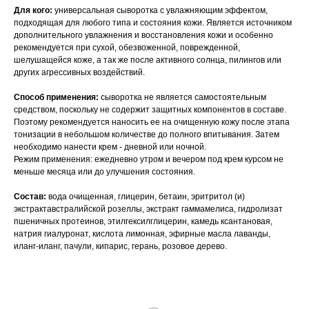
Для кого:
универсальная сыворотка с увлажняющим эффектом,
подходящая для любого типа и состояния кожи. Является источником
дополнительного увлажнения и восстановления кожи и особенно
рекомендуется при сухой, обезвоженной, поврежденной,
шелушащейся коже, а так же после активного солнца, пилингов или
других агрессивных воздействий.
Способ применения:
сыворотка не является самостоятельным
средством, поскольку не содержит защитных компонентов в составе.
Поэтому рекомендуется наносить ее на очищенную кожу после этапа
тонизации в небольшом количестве до полного впитывания. Затем
необходимо нанести крем - дневной или ночной.
Режим применения: ежедневно утром и вечером под крем курсом не
меньше месяца или до улучшения состояния.
Состав:
вода очищенная, глицерин, бетаин, эритритол (и)
экстрактавстралийской розеллы, экстракт гаммамелиса, гидролизат
пшеничных протеинов, этилгексилглицерин, камедь ксантановая,
натрия гиалуронат, кислота лимонная, эфирные масла лаванды,
иланг-иланг, пачули, кипарис, герань, розовое дерево.