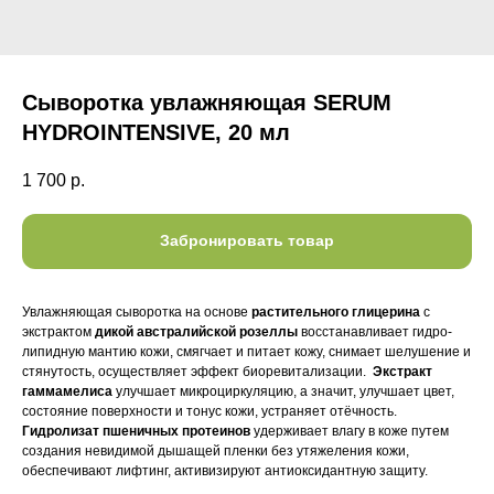
Сыворотка увлажняющая SERUM
HYDROINTENSIVE, 20 мл
1 700
р.
Забронировать товар
Увлажняющая сыворотка на основе
растительного глицерина
с
экстрактом
дикой австралийской розеллы
восстанавливает гидро-
липидную мантию кожи, смягчает и питает кожу, снимает шелушение и
стянутость, осуществляет эффект биоревитализации.
Экстракт
гаммамелиса
улучшает микроциркуляцию, а значит, улучшает цвет,
состояние поверхности и тонус кожи, устраняет отёчность.
Гидролизат пшеничных протеинов
удерживает влагу в коже путем
создания невидимой дышащей пленки без утяжеления кожи,
обеспечивают лифтинг, активизируют антиоксидантную защиту.