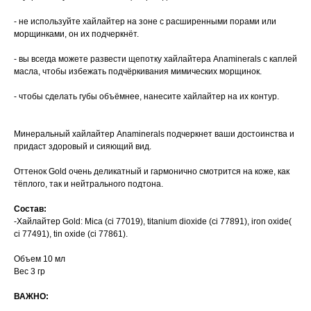
- не используйте хайлайтер на зоне с расширенными порами или
морщинками, он их подчеркнёт.
- вы всегда можете развести щепотку хайлайтера Anaminerals с каплей
масла, чтобы избежать подчёркивания мимических морщинок.
- чтобы сделать губы объёмнее, нанесите хайлайтер на их контур.
Минеральный хайлайтер Anaminerals подчеркнет ваши достоинства и
придаст здоровый и сияющий вид.
Оттенок Gold очень деликатный и гармонично смотрится на коже, как
тёплого, так и нейтрального подтона.
Состав:
-Хайлайтер Gold: Mica (ci 77019), titanium dioxide (ci 77891), iron oxide(
ci 77491), tin oxide (ci 77861).
Объем 10 мл
Вес 3 гр
ВАЖНО: