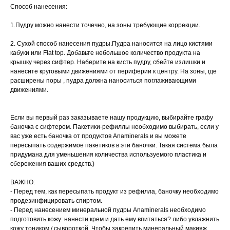
Способ нанесения:
1.Пудру можно нанести точечно, на зоны требующие коррекции.
2. Сухой способ нанесения пудры.Пудра наносится на лицо кистями
кабуки или Flat top. Добавьте небольшое количество продукта на
крышку через сифтер. Наберите на кисть пудру, сбейте излишки и
нанесите круговыми движениями от периферии к центру. На зоны, где
расширены поры , пудра должна наноситься поглаживающими
движениями.
Если вы первый раз заказываете нашу продукцию, выбирайте графу
баночка с сифтером. Пакетики-рефиллы необходимо выбирать, если у
вас уже есть баночка от продуктов Anaminerals и вы можете
пересыпать содержимое пакетиков в эти баночки. Такая система была
придумана для уменьшения количества используемого пластика и
сбережения ваших средств.)
ВАЖНО:
- Перед тем, как пересыпать продукт из рефилла, баночку необходимо
продезинфицировать спиртом.
- Перед нанесением минеральной пудры Anaminerals необходимо
подготовить кожу: нанести крем и дать ему впитаться? либо увлажнить
кожу тоником / сывороткой. Чтобы закрепить минеральный макияж,