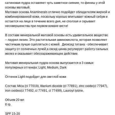
сатиновая пудра оставляет чуть заметное сияние, то финиш у этой
основы матовый.
Матовая основа Anaminerals отлично подойдет обладателям жирной и
комбинированной кожи, поскольку хорошо впитывает кожный себум и
остается на лице в течение всего дня, не сползая и скрывает
несовершенства при первом взмахе кисти!
В составе минеральной матовой основы есть удивительное вещество
– лаурил лизин. Это растительная аминокислота, которая позволяет
частичкам лучше сцепляться с кожей. Диоксид титана - обеспечивает
защиту от солнечных лучей,а оксид цинка регулирует работу сальных
желез и оказывает обеззараживающее действие.
Матовая минеральная пудра-основа выпускается в 3 самых
популярных оттенках: Light, Medium, Dark
Оттенок Light подойдет для светлой кожи
Состав: Mica (ci 77019), titanium dioxide (ci 77891), zinc oxide(ci 77947),
iron oxides(ci 77492, ci 77491, ci 77499), Lauroyl lysine.
Объем 20 мл
6 гр.
SPF 15-20