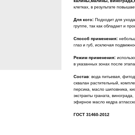
калины,малины, винограда,
клетках, в результате повышае
Для кого:
Подходит для ухода 
группе, так как обладает и п
Способ применения:
небольш
глаз и губ, исключая подвижное
Режим применения:
использо
в указанных зонах после этапа
Состав
: вода питьевая, фитод
сквалан растительный, компле
персика, масло шиповника, кис
экстракты граната, винограда,
эфирное масло кедра атласско
ГОСТ 31460-2012