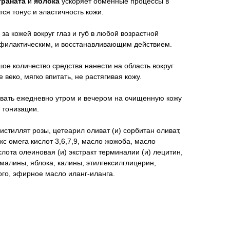
граната
и
яблока
ускоряет обменные процессы в
тся тонус и эластичность кожи.
за кожей вокруг глаз и губ в любой возрастной
рофилактическим, и восстанавливающим действием.
ое количество средства нанести на область вокруг
 веко, мягко впитать, не растягивая кожу.
вать ежедневно утром и вечером на очищенную кожу
 тонизации.
истиллят розы, цетеарил оливат (и) сорбитан оливат,
кс омега кислот 3,6,7,9, масло жожоба, масло
лота олеиновая (и) экстракт терминалии (и) лецитин,
 малины, яблока, калины, этилгексилглицерин,
го, эфирное масло иланг-иланга.