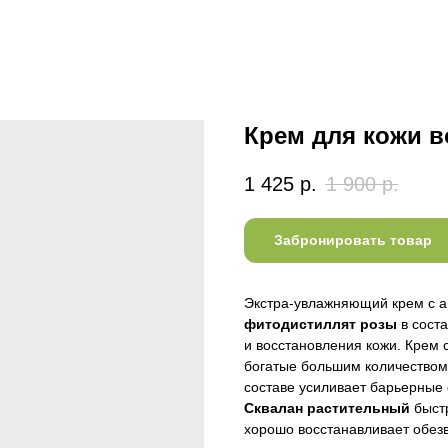
Крем для кожи в
1 425
р.
1 900
р.
Забронировать товар
Экстра-увлажняющий крем с а
фитодистиллят розы
в сост
и восстановления кожи. Крем
богатые большим количеством 
составе усиливает барьерные 
Сквалан растительный
быстр
хорошо восстанавливает обез