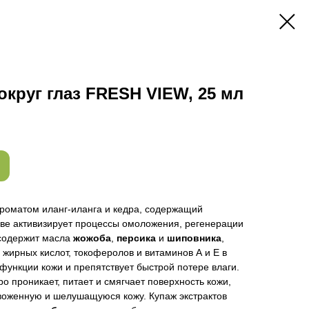
округ глаз FRESH VIEW, 25 мл
роматом иланг-иланга и кедра, содержащий
аве активизирует процессы омоложения, регенерации
 содержит масла
жожоба
,
персика
и
шиповника
,
жирных кислот, токоферолов и витаминов А и Е в
функции кожи и препятствует быстрой потере влаги.
о проникает, питает и смягчает поверхность кожи,
воженную и шелушащуюся кожу. Купаж экстрактов