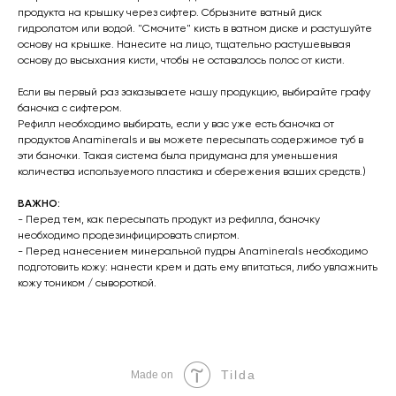
продукта на крышку через сифтер. Сбрызните ватный диск
гидролатом или водой. "Смочите" кисть в ватном диске и растушуйте
основу на крышке. Нанесите на лицо, тщательно растушевывая
основу до высыхания кисти, чтобы не оставалось полос от кисти.
Если вы первый раз заказываете нашу продукцию, выбирайте графу
баночка с сифтером.
Рефилл необходимо выбирать, если у вас уже есть баночка от
продуктов Anaminerals и вы можете пересыпать содержимое туб в
эти баночки. Такая система была придумана для уменьшения
количества используемого пластика и сбережения ваших средств.)
ВАЖНО:
- Перед тем, как пересыпать продукт из рефилла, баночку
необходимо продезинфицировать спиртом.
- Перед нанесением минеральной пудры Anaminerals необходимо
подготовить кожу: нанести крем и дать ему впитаться, либо увлажнить
кожу тоником / сывороткой.
Tilda
Made on