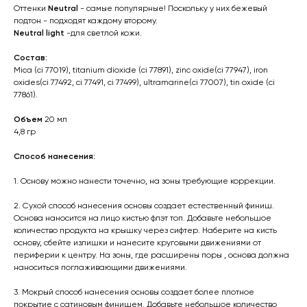
Оттенки
Neutral
- самые популярные! Поскольку у них бежевый
подтон - подходят каждому второму.
Neutral light
-для светлой кожи.
Состав:
Mica (ci 77019), titanium dioxide (ci 77891), zinc oxide(ci 77947), iron
oxides(ci 77492, ci 77491, ci 77499), ultramarine(ci 77007), tin oxide (ci
77861).
Объем
20 мл
4,8 гр
Способ нанесения:
1. Основу можно нанести точечно, на зоны требующие коррекции.
2. Сухой способ нанесения основы создает естественный финиш.
Основа наносится на лицо кистью флэт топ. Добавьте небольшое
количество продукта на крышку через сифтер. Наберите на кисть
основу, сбейте излишки и нанесите круговыми движениями от
периферии к центру. На зоны, где расширены поры , основа должна
наноситься поглаживающими движениями.
3. Мокрый способ нанесения основы создает более плотное
покрытие с сатиновым финишем. Добавьте небольшое количество